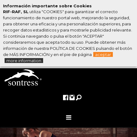
Información importante sobre Cookies
RIF-RAF, SL
utiliza "COOKIES" para garantizar el correcto
funcionamiento de nuestro portal web, mejorando la seguridad,
para obtener una eficacia y una personalización superiores, para
recoger datos estadísticos y para mostrarle publicidad relevante.
Si continúa navegando o pulsa el botón "ACEPTAR"
consideraremos que acepta todo su uso. Puede obtener más
información de nuestra POLÍTICA DE COOKIES pulsando el botón
de MÁS INFORMACIÓN y en el pie de página
aceptar
more information