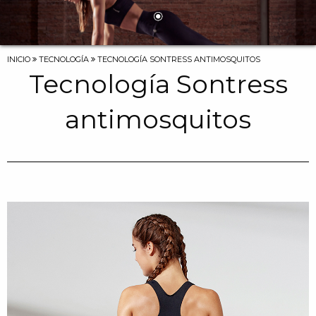
NOSOTROS
LA MARCA
INICIO
TECNOLOGÍA
TECNOLOGÍA SONTRESS ANTIMOSQUITOS
EL EQUIPO
Tecnología Sontress
PRODUCTOS
antimosquitos
LOOKBOOK
TEJIDOS
TECNOLOGÍA
CONTACTO
BLOG