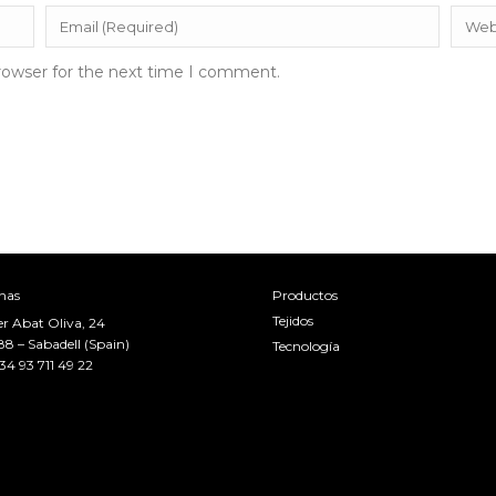
rowser for the next time I comment.
inas
Productos
Tejidos
er Abat Oliva, 24
8 – Sabadell (Spain)
Tecnología
34 93 711 49 22