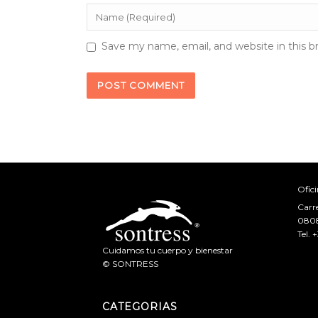
Save my name, email, and website in this b
Ofic
Carr
0808
Tel.
+
Cuidamos tu cuerpo y bienestar
© SONTRESS
CATEGORIAS