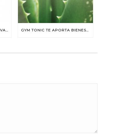
LLÉNATE DE ENERGÍA POSITIVA CON SONTRESS
GYM TONIC TE APORTA BIENESTAR Y CONFORT CON SUS PRENDAS CON ALOE VERA